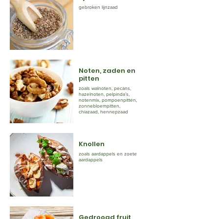
gebroken lijnzaad
Noten, zaden en
pitten
zoals walnoten, pecans,
hazelnoten, pelpinda’s,
notenmix, pompoenpitten,
zonnebloempitten,
chiazaad, hennepzaad
Knollen
zoals aardappels en zoete
aardappels
Gedroogd fruit