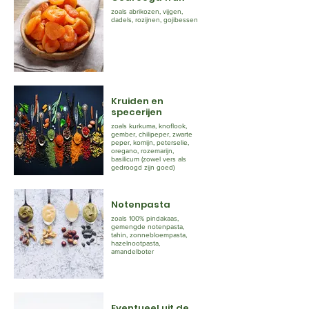
zoals abrikozen, vijgen,
dadels, rozijnen, gojibessen
Kruiden en
specerijen
zoals kurkuma, knoflook,
gember, chilipeper, zwarte
peper, komijn, peterselie,
oregano, rozemarijn,
basilicum (zowel vers als
gedroogd zijn goed)
Notenpasta
zoals 100% pindakaas,
gemengde notenpasta,
tahin, zonnebloempasta,
hazelnootpasta,
amandelboter
Eventueel uit de