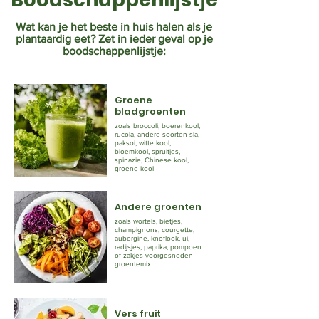
Wat kan je het beste in huis halen als je
plantaardig eet? Zet in ieder geval op je
boodschappenlijstje:
Groene
bladgroenten
zoals broccoli, boerenkool,
rucola, andere soorten sla,
paksoi, witte kool,
bloemkool, spruitjes,
spinazie, Chinese kool,
groene kool
Andere groenten
zoals wortels, bietjes,
champignons, courgette,
aubergine, knoflook, ui,
radijsjes, paprika, pompoen
of zakjes voorgesneden
groentemix
Vers fruit