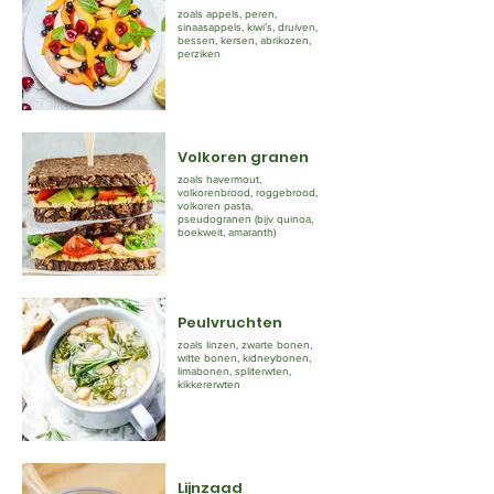
zoals appels, peren,
sinaasappels, kiwi’s, druiven,
bessen, kersen, abrikozen,
perziken
Volkoren granen
zoals havermout,
volkorenbrood, roggebrood,
volkoren pasta,
pseudogranen (bijv quinoa,
boekweit, amaranth)
Peulvruchten
zoals linzen, zwarte bonen,
witte bonen, kidneybonen,
limabonen, spliterwten,
kikkererwten
Lijnzaad