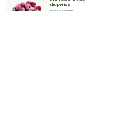
diepvries
bessen, spinazie,
boerenkool, andere soorten
groenten
Supplementen
handig online te bestellen,
waarbij herhaalgemak/
abonnement mogelijk is:
B12, D3, Omega 3 en
eventueel jodium
Zeewier
norivellen, zeesla of bestel
online dulse of Iers Mos