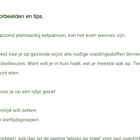
orbeelden en tips.
gezond plantaardig eetpatroon, kan het even wennen zijn.
 weet hoe je op gezonde wijze alle nodige voedingsstoffen binnen
selkeuzes. Want wat je in huis haalt, eet je meestal ook op. Ten
unt eten.
r je op een rijtje gezet:
;
lijst wilt zetten;
 leeftijdsgroepen.
 hebben, kijk dan op de pagina
'advies op maat'
voor een overzich