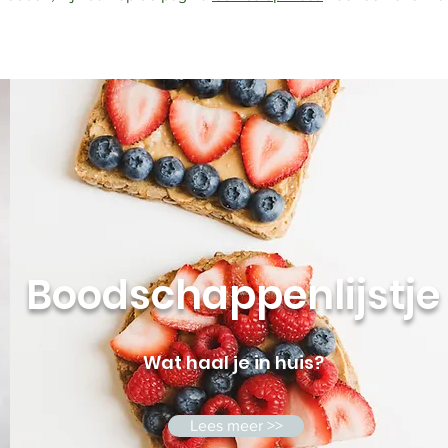
Boodschappenlijstje
Wat haal je in huis?
Lees meer >>