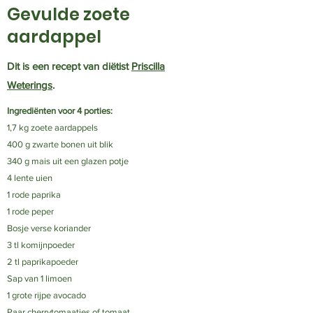
Gevulde zoete
aardappel
Dit is een recept van diëtist
Priscilla
Weterings
.
Ingrediënten voor 4 porties:​
1,7 kg zoete aardappels
400 g zwarte bonen uit blik
340 g mais uit een glazen potje
4 lente uien
1 rode paprika
1 rode peper
Bosje verse koriander
3 tl komijnpoeder
2 tl paprikapoeder
Sap van 1 limoen
1 grote rijpe avocado
Paar cherrytomaatjes of tomaat