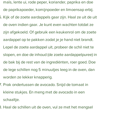
maïs, lente ui, rode peper, koriander, paprika en doe
de paprikapoeder, komijnpoeder en limoensap erbij.
Kijk of de zoete aardappels gaar zijn. Haal ze uit de uit
de oven indien gaar. Je kunt even wachten totdat ze
zijn afgekoeld. Of gebruik een keukenrol om de zoete
aardappel op te pakken zodat je je hand niet brandt.
Lepel de zoete aardappel uit, probeer de schil niet te
slopen, en doe de inhoud (de zoete aardappelpuree) in
de bak bij de rest van de ingrediënten, roer goed. Doe
de lege schillen nog 5 minuutjes leeg in de oven, dan
worden ze lekker knapperig.
Prak ondertussen de avocado. Snijd de tomaat in
kleine stukjes. En meng met de avocado in een
schaaltje.
Haal de schillen uit de oven, vul ze met het mengsel
uit de bak. Doe ze dan nog 5 minuutjes terug in de
oven.
Haal de gevulde aardappels vervolgens uit de oven en
serveer met de geprakte avocado en eventueel met