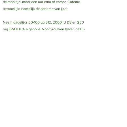
de maaltijd, maar een uur erna of ervoor. Cafeïne
bemoeilijkt namelijk de opname van ijzer.
Neem dagelijks 50-100 μg B12, 2000 IU D3 en 250
mg EPA+DHA algenolie. Voor vrouwen boven de 65
jaar geldt een aanbeveling van 1000
μg
B12 per dag.
Jodium kunt u innemen via gejodeerd brood,
maximaal een theelepel gedroogd zeewier, een
norivel of neem dagelijks een jodium supplement van
150 mcg.
<< Voorbeeld dagmenu's
Dagmenu man 70+ >>