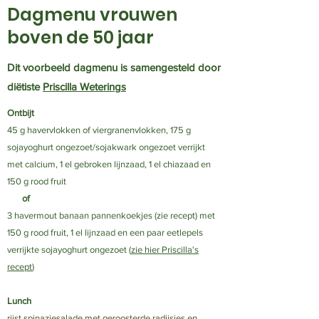
Dagmenu vrouwen
boven de 50 jaar
Dit voorbeeld dagmenu is samengesteld door
diëtiste
Priscilla Weterings
Ontbijt
45 g havervlokken of viergranenvlokken, 175 g
sojayoghurt ongezoet/sojakwark ongezoet verrijkt
met calcium, 1 el gebroken lijnzaad, 1 el chiazaad en
150 g rood fruit
of
3 havermout banaan pannenkoekjes (zie recept) met
150 g rood fruit, 1 el lijnzaad en een paar eetlepels
verrijkte sojayoghurt ongezoet
​
(
zie hier Priscilla's
recept
)
Lunch
rijst spinaziesalade met geroosterde radijsjes en