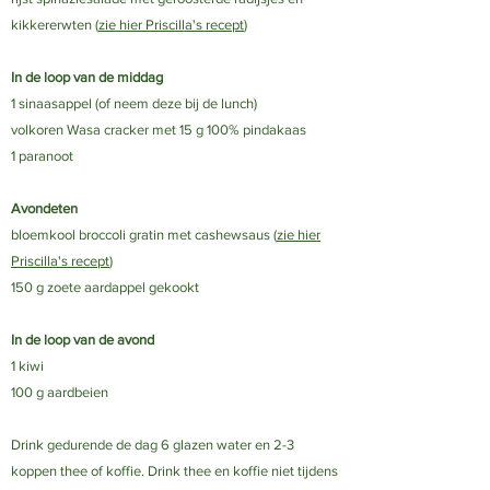
kikkererwten (
zie hier Priscilla's recept
)
In de loop van de middag
1 sinaasappel (of neem deze bij de lunch)
volkoren Wasa cracker met 15 g 100% pindakaas
1 paranoot
Avondeten
bloemkool broccoli gratin met cashewsaus (
zie hier
Priscilla's recept
)
150 g zoete aardappel gekookt
In de loop van de avond
1 kiwi
100 g aardbeien
Drink gedurende de dag 6 glazen water en 2-3
koppen thee of koffie. Drink thee en koffie niet tijdens