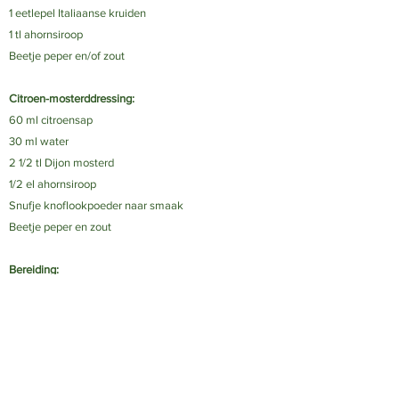
1 eetlepel Italiaanse kruiden
1 tl ahornsiroop
Beetje peper en/of zout
Citroen-mosterddressing:
60 ml citroensap
30 ml water
2 1/2 tl Dijon mosterd
1/2 el ahornsiroop
Snufje knoflookpoeder naar smaak
Beetje peper en zout
Bereiding:
​Roer de ingrediënten door elkaar. Lekker over een
salade of om volkorenbrood in te dippen.
<< Recepten