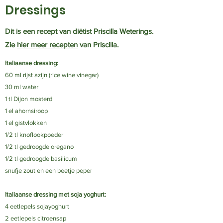
Dressings
Dit is een recept van diëtist Priscilla Weterings.
Zie
hier meer recepten
van Priscilla.
Italiaanse dressing:
60 ml rijst azijn (rice wine vinegar)
30 ml water
1 tl Dijon mosterd
1 el ahornsiroop
1 el gistvlokken
1/2 tl knoflookpoeder
1/2 tl gedroogde oregano
1/2 tl gedroogde basilicum
snufje zout en een beetje peper
Italiaanse dressing met soja yoghurt:
4 eetlepels sojayoghurt
2 eetlepels citroensap