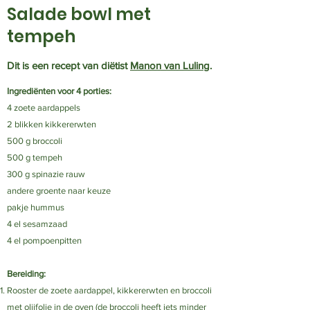
Salade bowl met
tempeh
Dit is een recept van diëtist
Manon van Luling
.
Ingrediënten voor 4 porties:
4 zoete aardappels
2 blikken kikkererwten
500 g broccoli
500 g tempeh
300 g spinazie rauw
andere groente naar keuze
pakje hummus
4 el sesamzaad
4 el pompoenpitten
Bereiding:​
Rooster de zoete aardappel, kikkererwten en broccoli
met olijfolie in de oven (de broccoli heeft iets minder