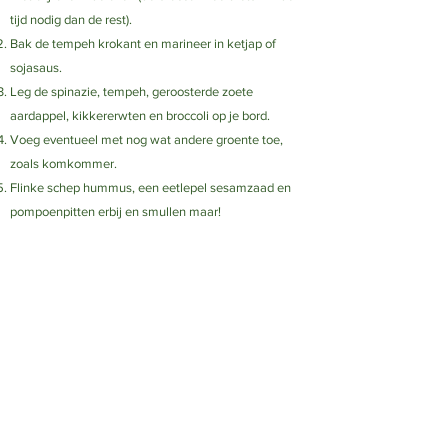
tijd nodig dan de rest).
Bak de tempeh krokant en marineer in ketjap of
sojasaus.
Leg de spinazie, tempeh, geroosterde zoete
aardappel, kikkererwten en broccoli op je bord.
Voeg eventueel met nog wat andere groente toe,
zoals komkommer.
Flinke schep hummus, een eetlepel sesamzaad en
pompoenpitten erbij en smullen maar!
<< Recepten
Aardappelpuree >>